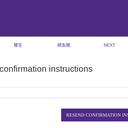
導生
師友圈
NEXT
onfirmation instructions