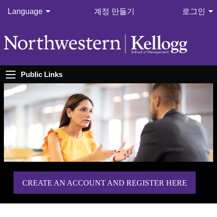
Language
계정 만들기
로그인
Public Links
CREATE AN ACCOUNT AND REGISTER HERE