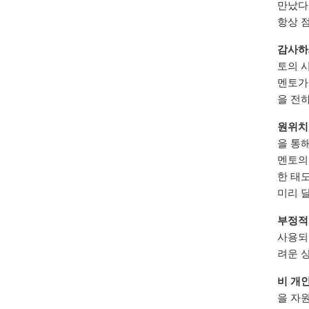
만났다
항상 
감사하
토의 
멘토가
을 전
원위치로
을 통
멘토의
한 태
미리 
부정적
사용되
려운 
비 개
을 자