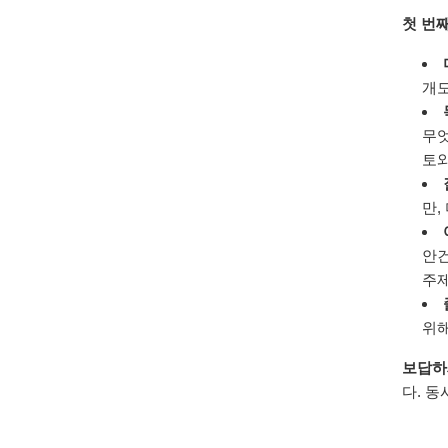
첫 번
개도
무엇
토와
만,
안건
주제
위해
보답하
다. 